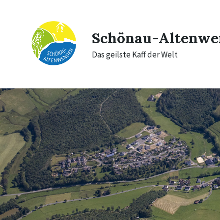
Skip
Skip
Skip
to
to
to
content
main
footer
navigation
Schönau-Altenwe
Das geilste Kaff der Welt