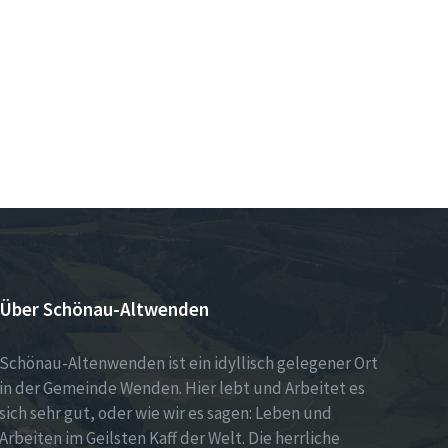
Über Schönau-Altwenden
Schönau-Altenwenden ist ein idyllisch gelegener Ort
in der Gemeinde Wenden. Hier lebt und Arbeitet es
sich sehr gut, oder wie wir es sagen: Leben und
Arbeiten im Geilsten Kaff der Welt. Die herrliche