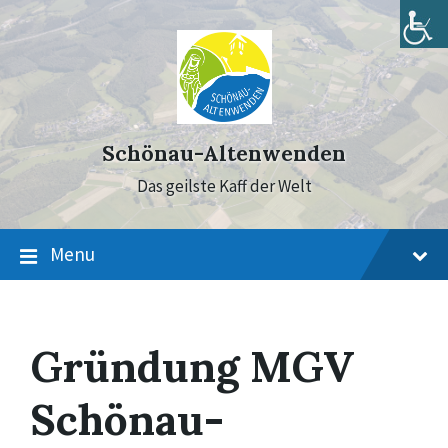
Skip
Skip
Skip
to
to
to
content
main
footer
navigation
Schönau-Altenwenden
Das geilste Kaff der Welt
Menu
Gründung MGV
Schönau-