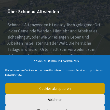
Über Schönau-Altwenden
Schönau-Altenwenden ist ein idyllisch gelegener Ort
in der Gemeinde Wenden. Hier lebt und Arbeitet es
sich sehr gut, oder wie wir es sagen: Leben und
Arbeiten im Geilsten Kaff der Welt. Die herrliche
Tallage in unseren Orten lädt zum verweilen, zum
Urlaub machen und zum geselligen Beisamensein ein.
Cookie-Zustimmung verwalten
Dies wird auch durch unser aktives Vereinsleben
unter Beweis gestellt.
Wir verwenden Cookies, um unsere Website und unseren Service zu optimieren.
Datenschutz
E-
Instagram
Cookies akzeptieren
Mail
Ablehnen
© 2026 Schönau-Altenwenden