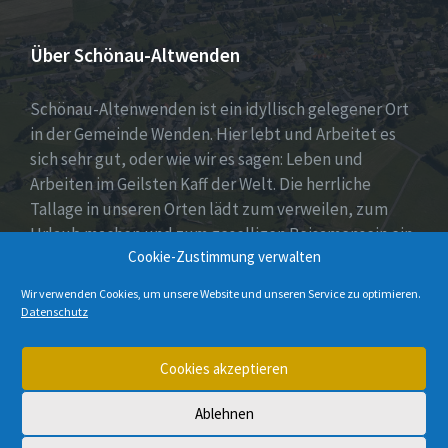
Über Schönau-Altwenden
Schönau-Altenwenden ist ein idyllisch gelegener Ort
in der Gemeinde Wenden. Hier lebt und Arbeitet es
sich sehr gut, oder wie wir es sagen: Leben und
Arbeiten im Geilsten Kaff der Welt. Die herrliche
Tallage in unseren Orten lädt zum verweilen, zum
Urlaub machen und zum geselligen Beisamensein ein.
Cookie-Zustimmung verwalten
Dies wird auch durch unser aktives Vereinsleben
unter Beweis gestellt.
Wir verwenden Cookies, um unsere Website und unseren Service zu optimieren.
Datenschutz
E-
Instagram
Cookies akzeptieren
Mail
Ablehnen
© 2026 Schönau-Altenwenden