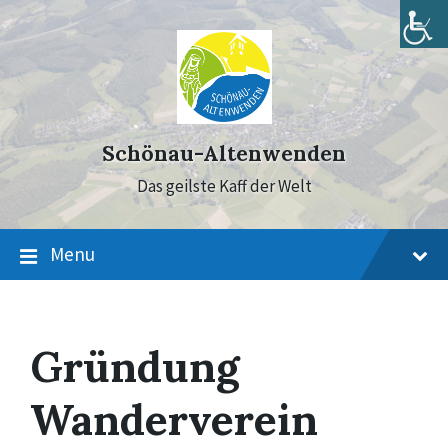
Skip
Skip
Skip
to
to
to
content
main
footer
navigation
Schönau-Altenwenden
Das geilste Kaff der Welt
Menu
Gründung
Wanderverein