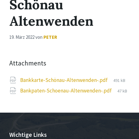
Schönau
Altenwenden
19. März 2022
von
PETER
Attachments
File
Bankkarte-Schönau-Altenwenden-.pdf
491 kB
size:
File
Bankpaten-Schoenau-Altenwenden-.pdf
47 kB
size:
Wichtige Links