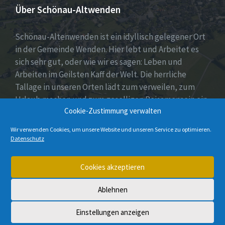
Über Schönau-Altwenden
Schönau-Altenwenden ist ein idyllisch gelegener Ort
in der Gemeinde Wenden. Hier lebt und Arbeitet es
sich sehr gut, oder wie wir es sagen: Leben und
Arbeiten im Geilsten Kaff der Welt. Die herrliche
Tallage in unseren Orten lädt zum verweilen, zum
Urlaub machen und zum geselligen Beisamensein ein.
Cookie-Zustimmung verwalten
Dies wird auch durch unser aktives Vereinsleben
unter Beweis gestellt.
Wir verwenden Cookies, um unsere Website und unseren Service zu optimieren.
Datenschutz
E-
Instagram
Cookies akzeptieren
Mail
Ablehnen
© 2026 Schönau-Altenwenden
Einstellungen anzeigen