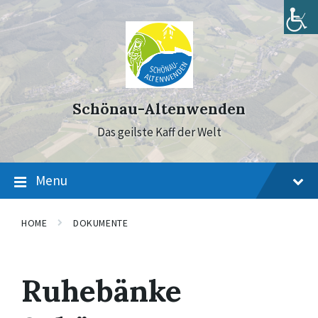
Skip
Skip
Skip
to
to
to
content
main
footer
navigation
Schönau-Altenwenden
Das geilste Kaff der Welt
Menu
HOME
DOKUMENTE
Ruhebänke