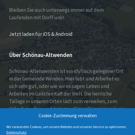
Bleiben Sie auch unterwegs immer auf dem
Laufenden mit DorfFunk!
Jetzt laden für iOS & Android
Über Schönau-Altwenden
Schönau-Altenwenden ist ein idyllisch gelegener Ort
in der Gemeinde Wenden. Hier lebt und Arbeitet es
sich sehr gut, oder wie wir es sagen: Leben und
Arbeiten im Geilsten Kaff der Welt. Die herrliche
Tallage in unseren Orten lädt zum verweilen, zum
Urlaub machen und zum geselligen Beisamensein ein.
Cookie-Zustimmung verwalten
Dies wird auch durch unser aktives Vereinsleben
unter Beweis gestellt.
Wir verwenden Cookies, um unsere Website und unseren Service zu optimieren.
Datenschutz