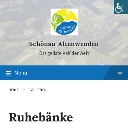
Skip
Skip
Skip
to
to
to
content
main
footer
navigation
Schönau-Altenwenden
Das geilste Kaff der Welt
Menu
HOME
GALERIEN
Ruhebänke