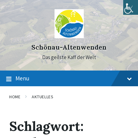
Skip
Skip
Skip
to
to
to
content
main
footer
navigation
Schönau-Altenwenden
Das geilste Kaff der Welt
Menu
HOME
AKTUELLES
Schlagwort: