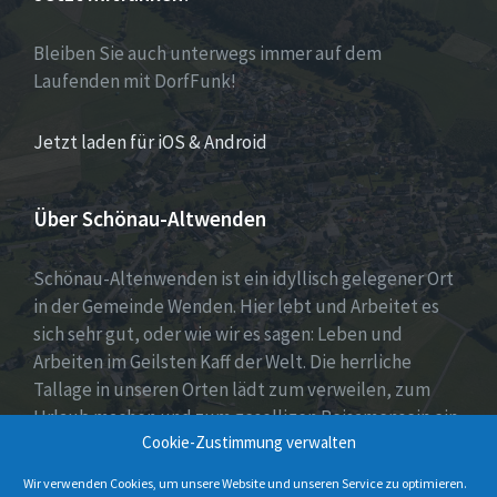
Bleiben Sie auch unterwegs immer auf dem
Laufenden mit DorfFunk!
Jetzt laden für iOS & Android
Über Schönau-Altwenden
Schönau-Altenwenden ist ein idyllisch gelegener Ort
in der Gemeinde Wenden. Hier lebt und Arbeitet es
sich sehr gut, oder wie wir es sagen: Leben und
Arbeiten im Geilsten Kaff der Welt. Die herrliche
Tallage in unseren Orten lädt zum verweilen, zum
Urlaub machen und zum geselligen Beisamensein ein.
Cookie-Zustimmung verwalten
Dies wird auch durch unser aktives Vereinsleben
unter Beweis gestellt.
Wir verwenden Cookies, um unsere Website und unseren Service zu optimieren.