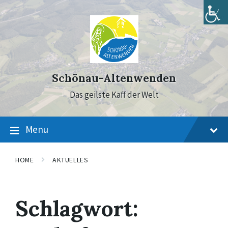
Skip
Skip
Skip
to
to
to
content
main
footer
navigation
Schönau-Altenwenden
Das geilste Kaff der Welt
Menu
HOME
AKTUELLES
Schlagwort: