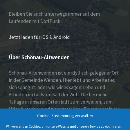
Bleiben Sie auch unterwegs immer auf dem
Laufenden mit DorfFunk!
Jetzt laden für iOS & Android
Über Schönau-Altwenden
Schönau-Altenwenden ist ein idyllisch gelegener Ort
in der Gemeinde Wenden. Hier lebt und Arbeitet es
sich sehr gut, oder wie wir es sagen: Leben und
Arbeiten im Geilsten Kaff der Welt. Die herrliche
Tallage in unseren Orten lädt zum verweilen, zum
Urlaub machen und zum geselligen Beisamensein ein.
Cookie-Zustimmung verwalten
Dies wird auch durch unser aktives Vereinsleben
unter Beweis gestellt.
Wir verwenden Cookies, um unsere Website und unseren Service zu optimieren.