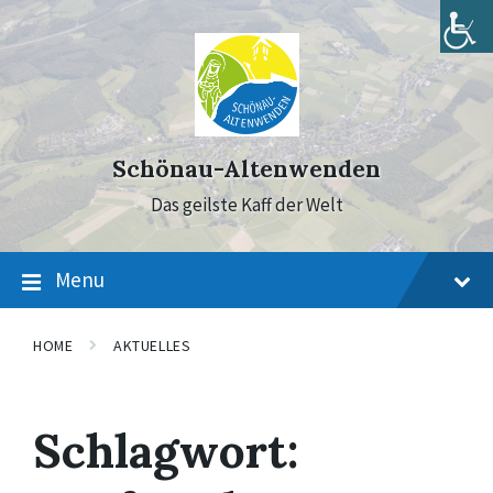
Skip
Skip
Skip
to
to
to
content
main
footer
navigation
Schönau-Altenwenden
Das geilste Kaff der Welt
Menu
HOME
AKTUELLES
Schlagwort: