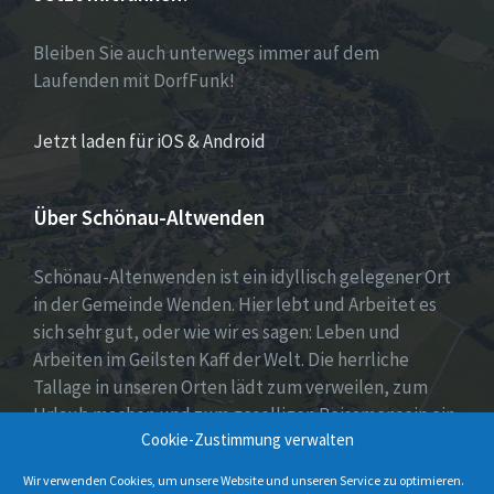
Bleiben Sie auch unterwegs immer auf dem
Laufenden mit DorfFunk!
Jetzt laden für iOS & Android
Über Schönau-Altwenden
Schönau-Altenwenden ist ein idyllisch gelegener Ort
in der Gemeinde Wenden. Hier lebt und Arbeitet es
sich sehr gut, oder wie wir es sagen: Leben und
Arbeiten im Geilsten Kaff der Welt. Die herrliche
Tallage in unseren Orten lädt zum verweilen, zum
Urlaub machen und zum geselligen Beisamensein ein.
Cookie-Zustimmung verwalten
Dies wird auch durch unser aktives Vereinsleben
unter Beweis gestellt.
Wir verwenden Cookies, um unsere Website und unseren Service zu optimieren.