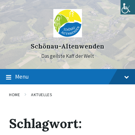
Skip
Skip
Skip
to
to
to
content
main
footer
navigation
Schönau-Altenwenden
Das geilste Kaff der Welt
Menu
HOME
AKTUELLES
Schlagwort: