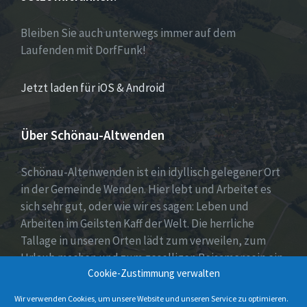
Bleiben Sie auch unterwegs immer auf dem
Laufenden mit DorfFunk!
Jetzt laden für iOS & Android
Über Schönau-Altwenden
Schönau-Altenwenden ist ein idyllisch gelegener Ort
in der Gemeinde Wenden. Hier lebt und Arbeitet es
sich sehr gut, oder wie wir es sagen: Leben und
Arbeiten im Geilsten Kaff der Welt. Die herrliche
Tallage in unseren Orten lädt zum verweilen, zum
Urlaub machen und zum geselligen Beisamensein ein.
Cookie-Zustimmung verwalten
Dies wird auch durch unser aktives Vereinsleben
unter Beweis gestellt.
Wir verwenden Cookies, um unsere Website und unseren Service zu optimieren.