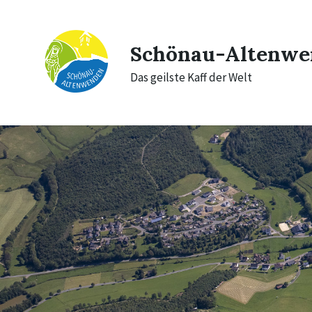
Skip
Skip
Skip
to
to
to
content
main
footer
navigation
Schönau-Altenwe
Das geilste Kaff der Welt