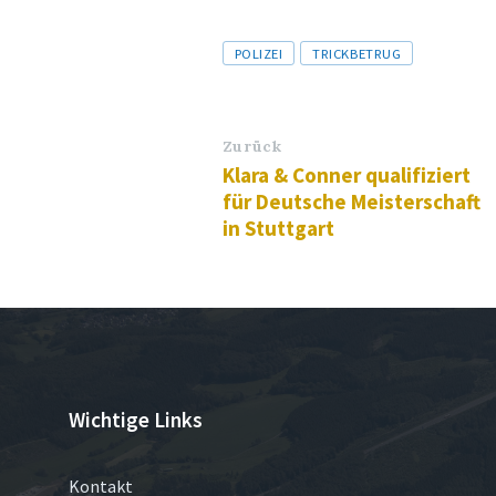
Tags
POLIZEI
TRICKBETRUG
Zurück
Klara & Conner qualifiziert
für Deutsche Meisterschaft
in Stuttgart
Wichtige Links
Kontakt