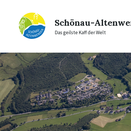
Skip
Skip
Skip
to
to
to
content
main
footer
navigation
Schönau-Altenwe
Das geilste Kaff der Welt