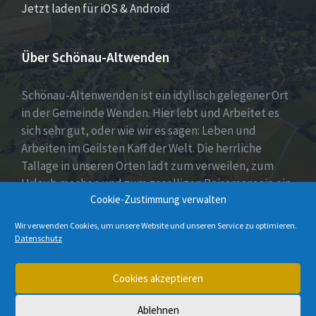
Jetzt laden für iOS & Android
Über Schönau-Altwenden
Schönau-Altenwenden ist ein idyllisch gelegener Ort
in der Gemeinde Wenden. Hier lebt und Arbeitet es
sich sehr gut, oder wie wir es sagen: Leben und
Arbeiten im Geilsten Kaff der Welt. Die herrliche
Tallage in unseren Orten lädt zum verweilen, zum
Urlaub machen und zum geselligen Beisamensein ein.
Cookie-Zustimmung verwalten
Dies wird auch durch unser aktives Vereinsleben
unter Beweis gestellt.
Wir verwenden Cookies, um unsere Website und unseren Service zu optimieren.
Datenschutz
E-
Instagram
Cookies akzeptieren
Mail
Ablehnen