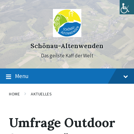
Skip
Skip
Skip
to
to
to
content
main
footer
navigation
Schönau-Altenwenden
Das geilste Kaff der Welt
Menu
HOME
AKTUELLES
Umfrage Outdoor