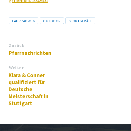
g/themen/1002651
Tags
FAHRRADWEG
OUTDOOR
SPORTGERÄTE
Zurück
Pfarrnachrichten
Weiter
Klara & Conner
qualifiziert für
Deutsche
Meisterschaft in
Stuttgart