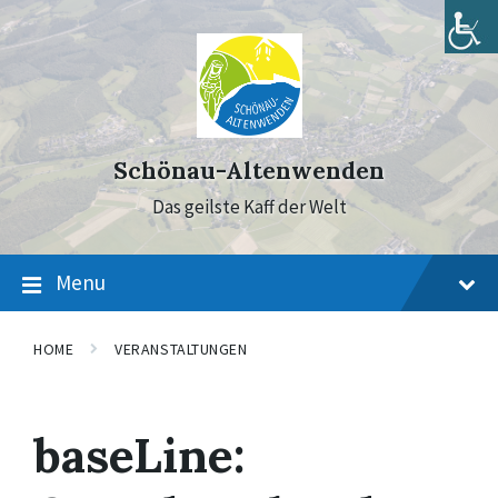
Skip
Skip
Skip
to
to
to
content
main
footer
navigation
Schönau-Altenwenden
Das geilste Kaff der Welt
Menu
HOME
VERANSTALTUNGEN
baseLine: