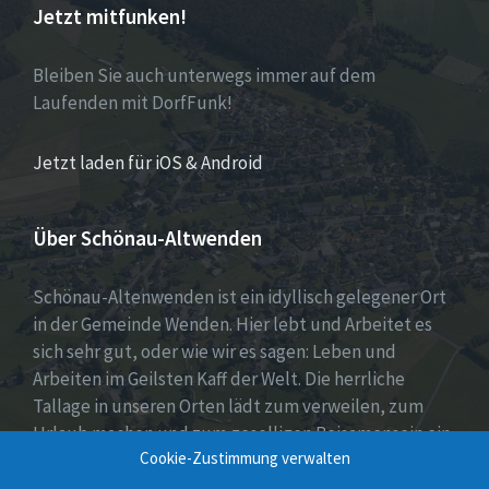
Jetzt mitfunken!
Bleiben Sie auch unterwegs immer auf dem
Laufenden mit DorfFunk!
Jetzt laden für iOS & Android
Über Schönau-Altwenden
Schönau-Altenwenden ist ein idyllisch gelegener Ort
in der Gemeinde Wenden. Hier lebt und Arbeitet es
sich sehr gut, oder wie wir es sagen: Leben und
Arbeiten im Geilsten Kaff der Welt. Die herrliche
Tallage in unseren Orten lädt zum verweilen, zum
Urlaub machen und zum geselligen Beisamensein ein.
Cookie-Zustimmung verwalten
Dies wird auch durch unser aktives Vereinsleben
unter Beweis gestellt.