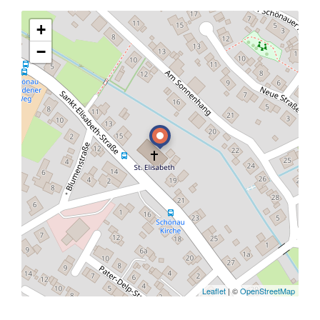
+
−
Leaflet
| ©
OpenStreetMap