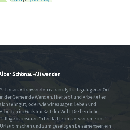
Über Schönau-Altwenden
Schönau-Altenwenden ist ein idyllisch gelegener Ort
in der Gemeinde Wenden. Hier lebt und Arbeitet es
sich sehr gut, oder wie wir es sagen: Leben und
Arbeiten im Geilsten Kaff der Welt. Die herrliche
Tallage in unseren Orten lädt zum verweilen, zum
Urlaub machen und zum geselligen Beisamensein ein.