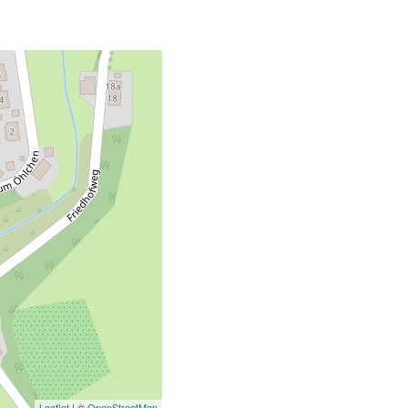
Leaflet
| ©
OpenStreetMap