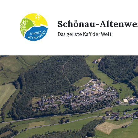
Skip
Skip
Skip
to
to
to
content
main
footer
navigation
Schönau-Altenwe
Das geilste Kaff der Welt