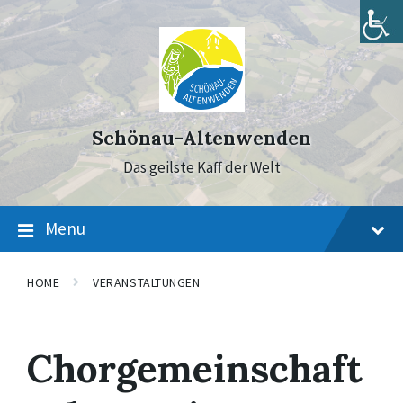
Skip
Skip
Skip
to
to
to
content
main
footer
navigation
Schönau-Altenwenden
Das geilste Kaff der Welt
Menu
HOME
VERANSTALTUNGEN
Chorgemeinschaft