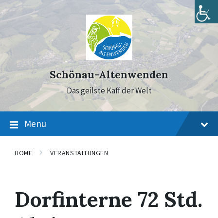
Skip
Skip
Skip
to
to
to
content
main
footer
navigation
Schönau-Altenwenden
Das geilste Kaff der Welt
Menu
HOME
VERANSTALTUNGEN
Dorfinterne 72 Std.