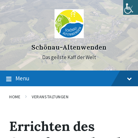
Skip
Skip
Skip
to
to
to
content
main
footer
navigation
Schönau-Altenwenden
Das geilste Kaff der Welt
Menu
HOME
VERANSTALTUNGEN
Errichten des