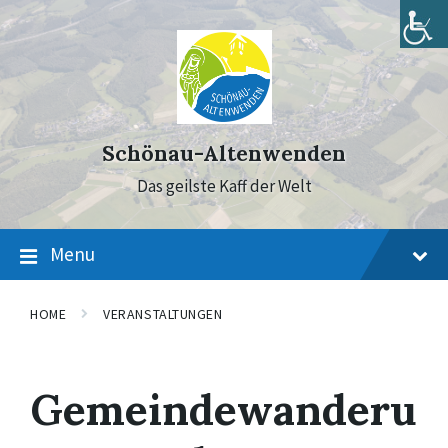
Skip
Skip
Skip
to
to
to
content
main
footer
navigation
Schönau-Altenwenden
Das geilste Kaff der Welt
Menu
HOME
VERANSTALTUNGEN
Gemeindewanderu