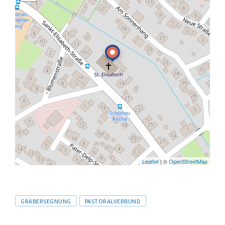
Leaflet
| ©
OpenStreetMap
Tags
GRÄBERSEGNUNG
PASTORALVERBUND