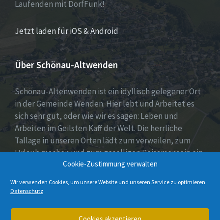
Laufenden mit DorfFunk!
Jetzt laden für iOS & Android
Über Schönau-Altwenden
Schönau-Altenwenden ist ein idyllisch gelegener Ort
in der Gemeinde Wenden. Hier lebt und Arbeitet es
sich sehr gut, oder wie wir es sagen: Leben und
Arbeiten im Geilsten Kaff der Welt. Die herrliche
Tallage in unseren Orten lädt zum verweilen, zum
Urlaub machen und zum geselligen Beisamensein ein.
Cookie-Zustimmung verwalten
Dies wird auch durch unser aktives Vereinsleben
unter Beweis gestellt.
Wir verwenden Cookies, um unsere Website und unseren Service zu optimieren.
Datenschutz
E-
Instagram
Cookies akzeptieren