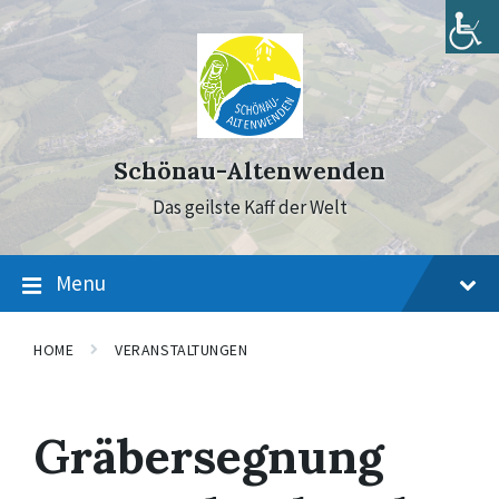
Skip
Skip
Skip
to
to
to
content
main
footer
navigation
Schönau-Altenwenden
Das geilste Kaff der Welt
Menu
HOME
VERANSTALTUNGEN
Gräbersegnung