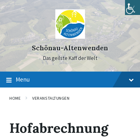
Skip
Skip
Skip
to
to
to
content
main
footer
navigation
Schönau-Altenwenden
Das geilste Kaff der Welt
Menu
HOME
VERANSTALTUNGEN
Hofabrechnung