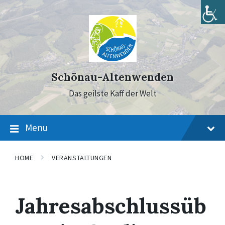
Skip
Skip
Skip
to
to
to
content
main
footer
navigation
Schönau-Altenwenden
Das geilste Kaff der Welt
Menu
HOME
VERANSTALTUNGEN
Jahresabschlussüb