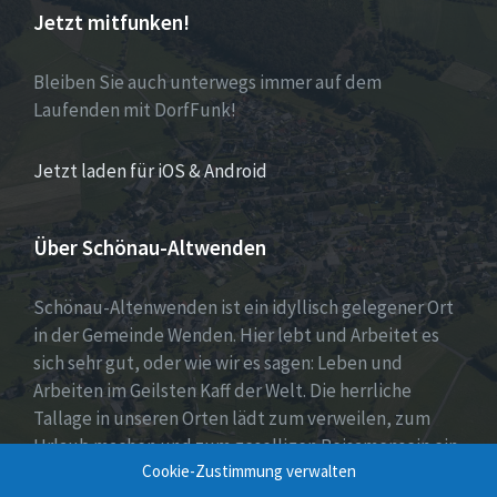
Jetzt mitfunken!
Bleiben Sie auch unterwegs immer auf dem
Laufenden mit DorfFunk!
Jetzt laden für iOS & Android
Über Schönau-Altwenden
Schönau-Altenwenden ist ein idyllisch gelegener Ort
in der Gemeinde Wenden. Hier lebt und Arbeitet es
sich sehr gut, oder wie wir es sagen: Leben und
Arbeiten im Geilsten Kaff der Welt. Die herrliche
Tallage in unseren Orten lädt zum verweilen, zum
Urlaub machen und zum geselligen Beisamensein ein.
Cookie-Zustimmung verwalten
Dies wird auch durch unser aktives Vereinsleben