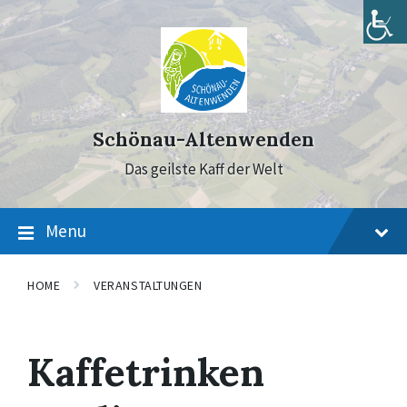
Skip
Skip
Skip
to
to
to
content
main
footer
navigation
Schönau-Altenwenden
Das geilste Kaff der Welt
Menu
HOME
VERANSTALTUNGEN
Kaffetrinken