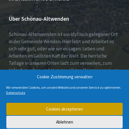
Über Schönau-Altwenden
Schönau-Altenwenden ist ein idyllisch gelegener Ort
in der Gemeinde Wenden. Hier lebt und Arbeitet es
sich sehr gut, oder wie wir es sagen: Leben und
Arbeiten im Geilsten Kaff der Welt. Die herrliche
Tallage in unseren Orten lädt zum verweilen, zum
Urlaub machen und zum geselligen Beisamensein ein.
Cookie-Zustimmung verwalten
Dies wird auch durch unser aktives Vereinsleben
unter Beweis gestellt.
Wir verwenden Cookies, um unsere Website und unseren Service zu optimieren.
Datenschutz
E-
Instagram
Cookies akzeptieren
Mail
Ablehnen