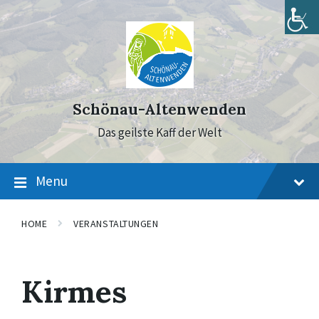
Skip
Skip
Skip
to
to
to
content
main
footer
navigation
Schönau-Altenwenden
Das geilste Kaff der Welt
Menu
HOME
VERANSTALTUNGEN
Kirmes