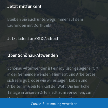
Jetzt mitfunken!
Bleiben Sie auch unterwegs immer auf dem
Laufenden mit DorfFunk!
Jetzt laden für iOS & Android
Über Schönau-Altwenden
Schönau-Altenwenden ist ein idyllisch gelegener Ort
in der Gemeinde Wenden. Hier lebt und Arbeitet es
sich sehr gut, oder wie wir es sagen: Leben und
Arbeiten im Geilsten Kaff der Welt. Die herrliche
Tallage in unseren Orten lädt zum verweilen, zum
Urlaub machen und zum geselligen Beisamensein ein.
Cookie-Zustimmung verwalten
Dies wird auch durch unser aktives Vereinsleben