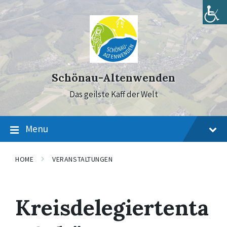
Skip
Skip
Skip
to
to
to
content
main
footer
navigation
Schönau-Altenwenden
Das geilste Kaff der Welt
Menu
HOME
VERANSTALTUNGEN
Kreisdelegiertenta