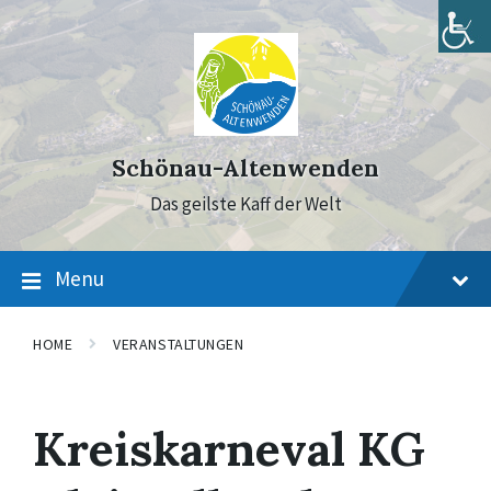
Skip
Skip
Skip
to
to
to
content
main
footer
navigation
Schönau-Altenwenden
Das geilste Kaff der Welt
Menu
HOME
VERANSTALTUNGEN
Kreiskarneval KG