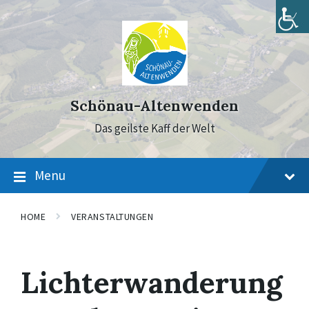
Skip
Skip
Skip
to
to
to
content
main
footer
navigation
Schönau-Altenwenden
Das geilste Kaff der Welt
Menu
HOME
VERANSTALTUNGEN
Lichterwanderung