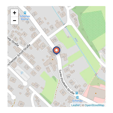
+
−
Leaflet
| ©
OpenStreetMap