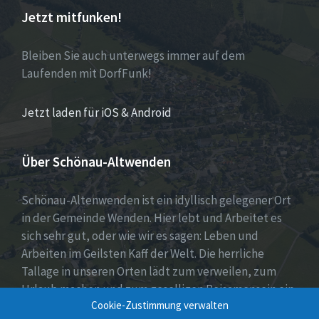
Jetzt mitfunken!
Bleiben Sie auch unterwegs immer auf dem
Laufenden mit DorfFunk!
Jetzt laden für iOS & Android
Über Schönau-Altwenden
Schönau-Altenwenden ist ein idyllisch gelegener Ort
in der Gemeinde Wenden. Hier lebt und Arbeitet es
sich sehr gut, oder wie wir es sagen: Leben und
Arbeiten im Geilsten Kaff der Welt. Die herrliche
Tallage in unseren Orten lädt zum verweilen, zum
Urlaub machen und zum geselligen Beisamensein ein.
Cookie-Zustimmung verwalten
Dies wird auch durch unser aktives Vereinsleben