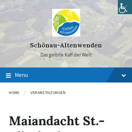
Skip
Skip
Skip
to
to
to
content
main
footer
navigation
Schönau-Altenwenden
Das geilste Kaff der Welt
Menu
HOME
VERANSTALTUNGEN
Maiandacht St.-