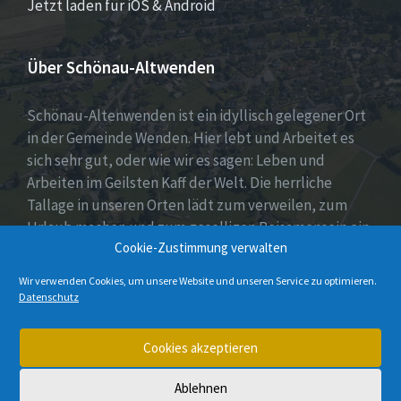
Jetzt laden für iOS & Android
Über Schönau-Altwenden
Schönau-Altenwenden ist ein idyllisch gelegener Ort
in der Gemeinde Wenden. Hier lebt und Arbeitet es
sich sehr gut, oder wie wir es sagen: Leben und
Arbeiten im Geilsten Kaff der Welt. Die herrliche
Tallage in unseren Orten lädt zum verweilen, zum
Urlaub machen und zum geselligen Beisamensein ein.
Cookie-Zustimmung verwalten
Dies wird auch durch unser aktives Vereinsleben
unter Beweis gestellt.
Wir verwenden Cookies, um unsere Website und unseren Service zu optimieren.
Datenschutz
E-
Instagram
Cookies akzeptieren
Mail
Ablehnen