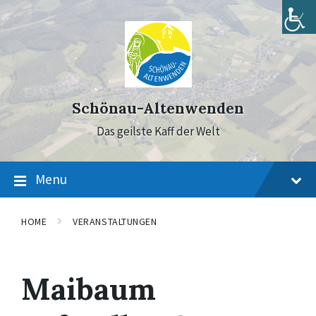
Skip
Skip
Skip
to
to
to
content
main
footer
navigation
Schönau-Altenwenden
Das geilste Kaff der Welt
Menu
HOME
VERANSTALTUNGEN
Maibaum