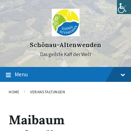
Skip
Skip
Skip
to
to
to
content
main
footer
navigation
Schönau-Altenwenden
Das geilste Kaff der Welt
Menu
HOME
VERANSTALTUNGEN
Maibaum