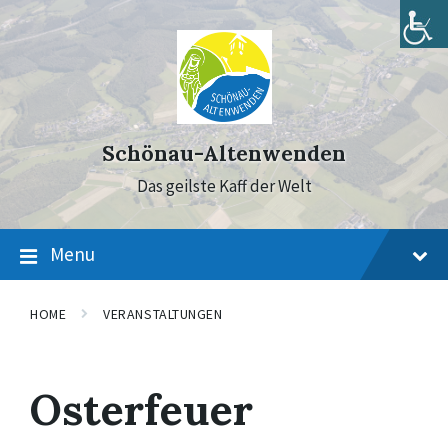
Skip
Skip
Skip
to
to
to
content
main
footer
navigation
Schönau-Altenwenden
Das geilste Kaff der Welt
Menu
HOME
VERANSTALTUNGEN
Osterfeuer