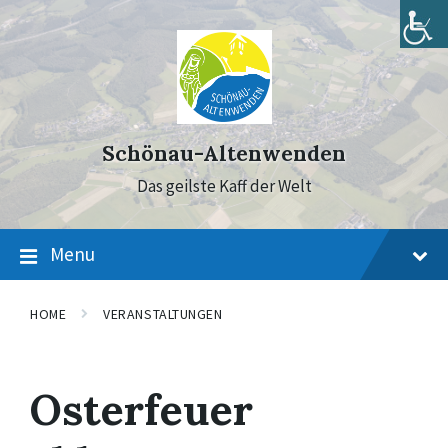
Skip
Skip
Skip
to
to
to
content
main
footer
navigation
Schönau-Altenwenden
Das geilste Kaff der Welt
Menu
HOME
VERANSTALTUNGEN
Osterfeuer