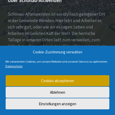
Über Schönau-Altwenden
Schönau-Altenwenden ist ein idyllisch gelegener Ort
in der Gemeinde Wenden. Hier lebt und Arbeitet es
sich sehr gut, oder wie wir es sagen: Leben und
Arbeiten im Geilsten Kaff der Welt. Die herrliche
Tallage in unseren Orten lädt zum verweilen, zum
Urlaub machen und zum geselligen Beisamensein ein.
Cookie-Zustimmung verwalten
Dies wird auch durch unser aktives Vereinsleben
unter Beweis gestellt.
Wir verwenden Cookies, um unsere Website und unseren Service zu optimieren.
Datenschutz
E-
Instagram
Cookies akzeptieren
Mail
Ablehnen
© 2026 Schönau-Altenwenden
Einstellungen anzeigen