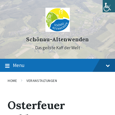
Skip
Skip
Skip
to
to
to
content
main
footer
navigation
Schönau-Altenwenden
Das geilste Kaff der Welt
Menu
HOME
VERANSTALTUNGEN
Osterfeuer