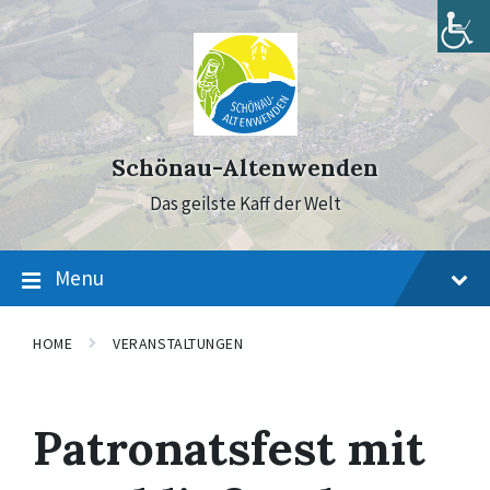
Skip
Skip
Skip
to
to
to
content
main
footer
navigation
Schönau-Altenwenden
Das geilste Kaff der Welt
Menu
HOME
VERANSTALTUNGEN
Patronatsfest mit