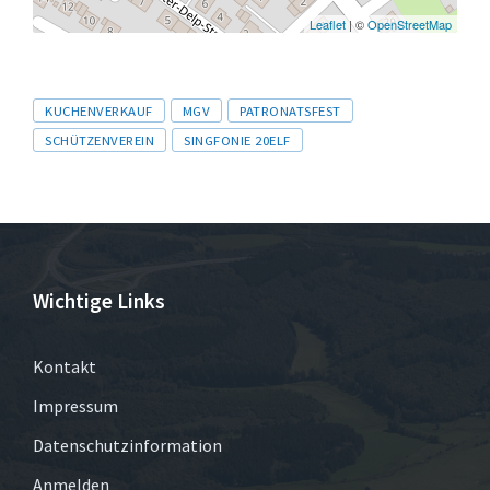
Leaflet
| ©
OpenStreetMap
Tags
KUCHENVERKAUF
MGV
PATRONATSFEST
SCHÜTZENVEREIN
SINGFONIE 20ELF
Wichtige Links
Kontakt
Impressum
Datenschutzinformation
Anmelden