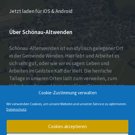
Jetzt laden für iOS & Android
Über Schönau-Altwenden
Schönau-Altenwenden ist ein idyllisch gelegener Ort
in der Gemeinde Wenden. Hier lebt und Arbeitet es
sich sehr gut, oder wie wir es sagen: Leben und
Arbeiten im Geilsten Kaff der Welt. Die herrliche
Tallage in unseren Orten lädt zum verweilen, zum
Urlaub machen und zum geselligen Beisamensein ein.
Cookie-Zustimmung verwalten
Dies wird auch durch unser aktives Vereinsleben
unter Beweis gestellt.
Wir verwenden Cookies, um unsere Website und unseren Service zu optimieren.
Datenschutz
E-
Instagram
Cookies akzeptieren