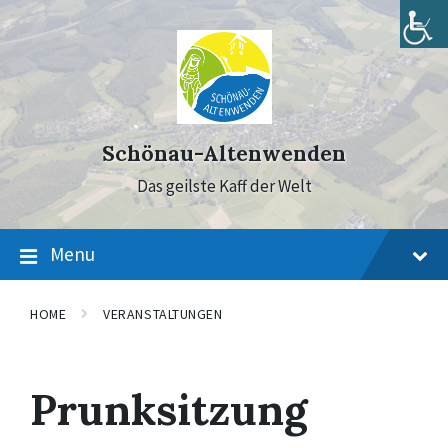
Skip
Skip
Skip
to
to
to
content
main
footer
navigation
Schönau-Altenwenden
Das geilste Kaff der Welt
Menu
HOME
VERANSTALTUNGEN
Prunksitzung