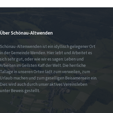
Über Schönau-Altwenden
Schönau-Altenwenden ist ein idyllisch gelegener Ort
in der Gemeinde Wenden. Hier lebt und Arbeitet es
sich sehr gut, oder wie wir es sagen: Leben und
Arbeiten im Geilsten Kaff der Welt. Die herrliche
Tallage in unseren Orten lädt zum verweilen, zum
Urlaub machen und zum geselligen Beisamensein ein.
Dies wird auch durch unser aktives Vereinsleben
unter Beweis gestellt.