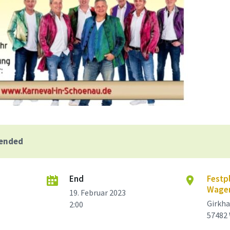
 ended
End
Festpl
Wagen
19. Februar 2023
Girkha
2:00
57482