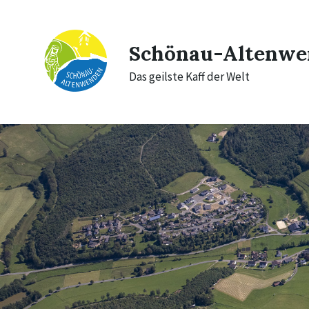
Skip
Skip
Skip
to
to
to
content
main
footer
navigation
Schönau-Altenwe
Das geilste Kaff der Welt