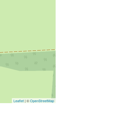
Leaflet
| ©
OpenStreetMap