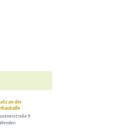
atz an der
bauhalle
usenerstraße 9
 Wenden