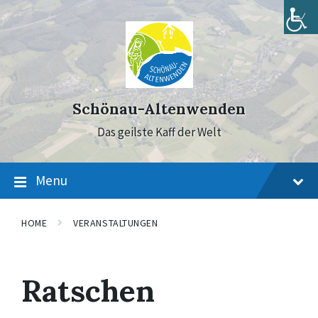
Skip
Skip
Skip
to
to
to
content
main
footer
navigation
Schönau-Altenwenden
Das geilste Kaff der Welt
Menu
HOME
VERANSTALTUNGEN
Ratschen