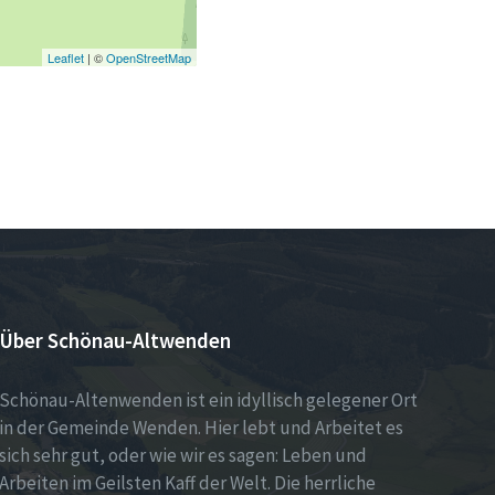
Leaflet
| ©
OpenStreetMap
Über Schönau-Altwenden
Schönau-Altenwenden ist ein idyllisch gelegener Ort
in der Gemeinde Wenden. Hier lebt und Arbeitet es
sich sehr gut, oder wie wir es sagen: Leben und
Arbeiten im Geilsten Kaff der Welt. Die herrliche