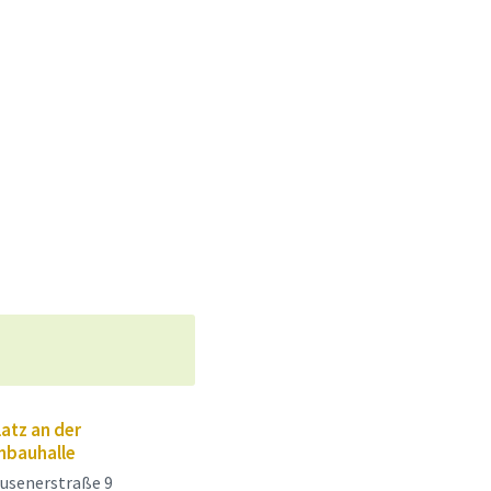
atz an der
bauhalle
usenerstraße 9