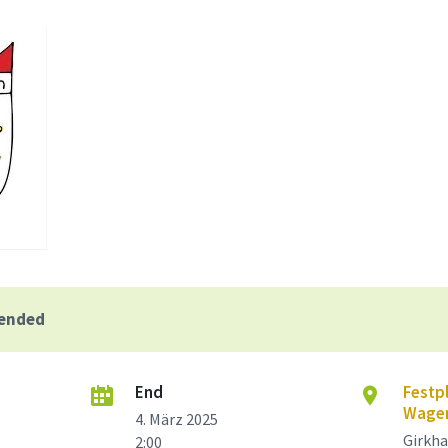
 ended
End
Festpl
Wagen
4. März 2025
Girkha
2:00