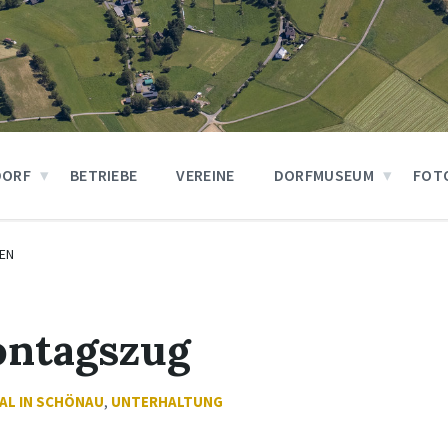
DORF
BETRIEBE
VEREINE
DORFMUSEUM
FOT
EN
ntagszug
AL IN SCHÖNAU
,
UNTERHALTUNG