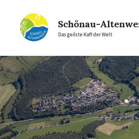
Skip
Skip
Skip
to
to
to
content
main
footer
navigation
Schönau-Altenwe
Das geilste Kaff der Welt