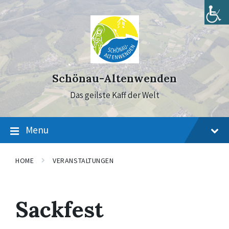
Skip
Skip
Skip
to
to
to
content
main
footer
navigation
Schönau-Altenwenden
Das geilste Kaff der Welt
Menu
HOME
VERANSTALTUNGEN
Sackfest