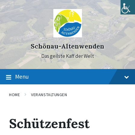
Skip
Skip
Skip
to
to
to
content
main
footer
navigation
Schönau-Altenwenden
Das geilste Kaff der Welt
Menu
HOME
VERANSTALTUNGEN
Schützenfest