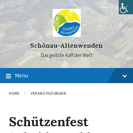
Skip
Skip
Skip
to
to
to
content
main
footer
navigation
Schönau-Altenwenden
Das geilste Kaff der Welt
Menu
HOME
VERANSTALTUNGEN
Schützenfest