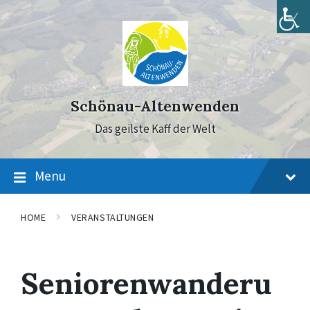
Skip
Skip
Skip
to
to
to
content
main
footer
navigation
Schönau-Altenwenden
Das geilste Kaff der Welt
Menu
HOME
VERANSTALTUNGEN
Seniorenwanderu