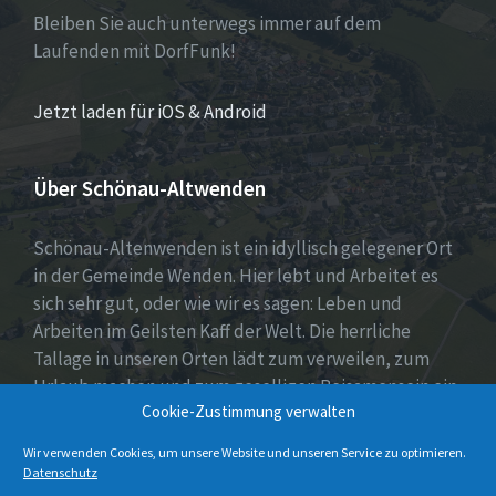
Bleiben Sie auch unterwegs immer auf dem
Laufenden mit DorfFunk!
Jetzt laden für iOS & Android
Über Schönau-Altwenden
Schönau-Altenwenden ist ein idyllisch gelegener Ort
in der Gemeinde Wenden. Hier lebt und Arbeitet es
sich sehr gut, oder wie wir es sagen: Leben und
Arbeiten im Geilsten Kaff der Welt. Die herrliche
Tallage in unseren Orten lädt zum verweilen, zum
Urlaub machen und zum geselligen Beisamensein ein.
Cookie-Zustimmung verwalten
Dies wird auch durch unser aktives Vereinsleben
unter Beweis gestellt.
Wir verwenden Cookies, um unsere Website und unseren Service zu optimieren.
Datenschutz