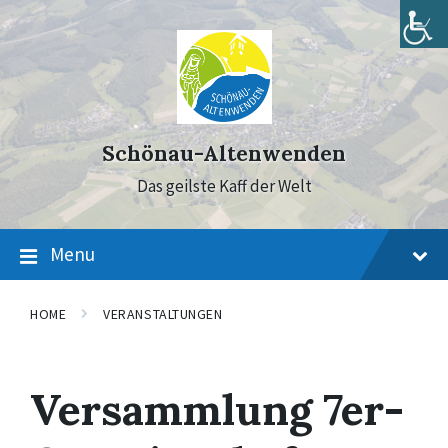
Skip
Skip
Skip
to
to
to
content
main
footer
navigation
Schönau-Altenwenden
Das geilste Kaff der Welt
Menu
HOME
VERANSTALTUNGEN
Versammlung 7er-