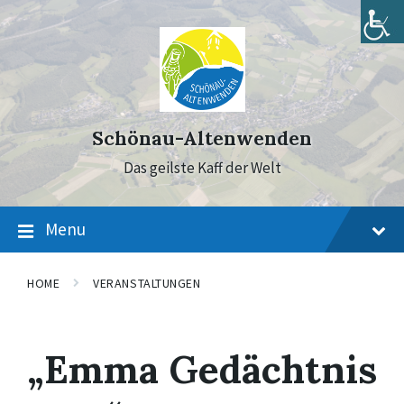
Skip
Skip
Skip
to
to
to
content
main
footer
navigation
Schönau-Altenwenden
Das geilste Kaff der Welt
Menu
HOME
VERANSTALTUNGEN
„Emma Gedächtnis