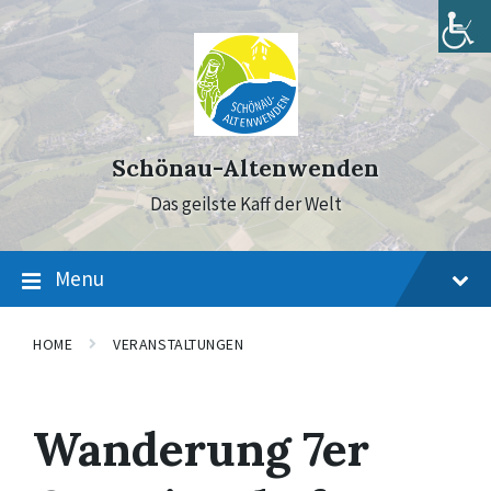
Skip
Skip
Skip
to
to
to
content
main
footer
navigation
Schönau-Altenwenden
Das geilste Kaff der Welt
Menu
HOME
VERANSTALTUNGEN
Wanderung 7er