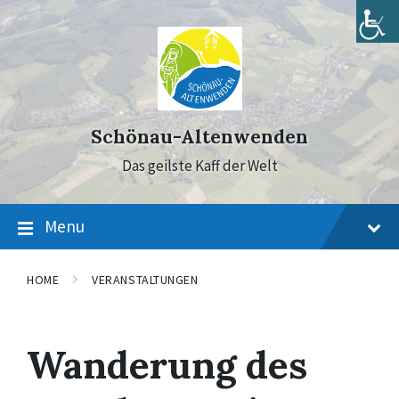
Skip
Skip
Skip
to
to
to
content
main
footer
navigation
Schönau-Altenwenden
Das geilste Kaff der Welt
Menu
HOME
VERANSTALTUNGEN
Wanderung des