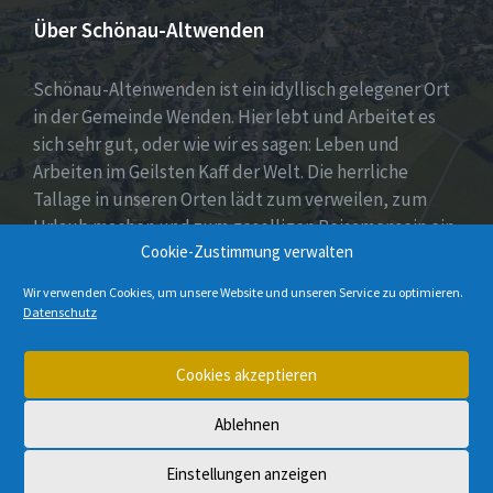
Über Schönau-Altwenden
Schönau-Altenwenden ist ein idyllisch gelegener Ort
in der Gemeinde Wenden. Hier lebt und Arbeitet es
sich sehr gut, oder wie wir es sagen: Leben und
Arbeiten im Geilsten Kaff der Welt. Die herrliche
Tallage in unseren Orten lädt zum verweilen, zum
Urlaub machen und zum geselligen Beisamensein ein.
Cookie-Zustimmung verwalten
Dies wird auch durch unser aktives Vereinsleben
unter Beweis gestellt.
Wir verwenden Cookies, um unsere Website und unseren Service zu optimieren.
Datenschutz
E-
Instagram
Cookies akzeptieren
Mail
Ablehnen
© 2026 Schönau-Altenwenden
Einstellungen anzeigen