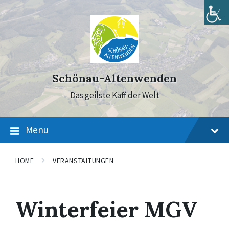
Skip
Skip
Skip
to
to
to
content
main
footer
navigation
Schönau-Altenwenden
Das geilste Kaff der Welt
Menu
HOME
VERANSTALTUNGEN
Winterfeier MGV