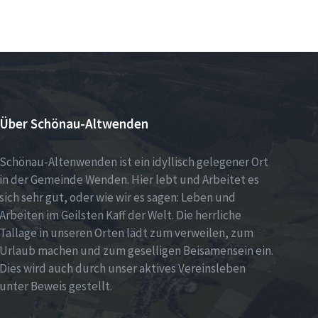
Über Schönau-Altwenden
Schönau-Altenwenden ist ein idyllisch gelegener Ort
in der Gemeinde Wenden. Hier lebt und Arbeitet es
sich sehr gut, oder wie wir es sagen: Leben und
Arbeiten im Geilsten Kaff der Welt. Die herrliche
Tallage in unseren Orten lädt zum verweilen, zum
Urlaub machen und zum geselligen Beisamensein ein.
Dies wird auch durch unser aktives Vereinsleben
unter Beweis gestellt.