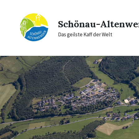
Skip
Skip
Skip
to
to
to
content
main
footer
navigation
Schönau-Altenwe
Das geilste Kaff der Welt