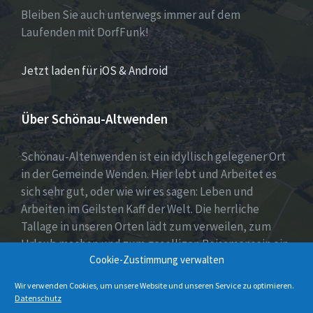
Bleiben Sie auch unterwegs immer auf dem
Laufenden mit DorfFunk!
Jetzt laden für iOS & Android
Über Schönau-Altwenden
Schönau-Altenwenden ist ein idyllisch gelegener Ort
in der Gemeinde Wenden. Hier lebt und Arbeitet es
sich sehr gut, oder wie wir es sagen: Leben und
Arbeiten im Geilsten Kaff der Welt. Die herrliche
Tallage in unseren Orten lädt zum verweilen, zum
Urlaub machen und zum geselligen Beisamensein ein.
Cookie-Zustimmung verwalten
Dies wird auch durch unser aktives Vereinsleben
unter Beweis gestellt.
Wir verwenden Cookies, um unsere Website und unseren Service zu optimieren.
Datenschutz