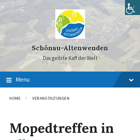
Skip
Skip
Skip
to
to
to
content
main
footer
navigation
Schönau-Altenwenden
Das geilste Kaff der Welt
Menu
HOME
VERANSTALTUNGEN
Mopedtreffen in