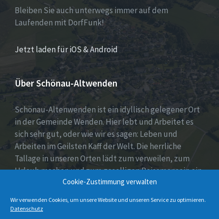
Bleiben Sie auch unterwegs immer auf dem
Laufenden mit DorfFunk!
Jetzt laden für iOS & Android
Über Schönau-Altwenden
Schönau-Altenwenden ist ein idyllisch gelegener Ort
in der Gemeinde Wenden. Hier lebt und Arbeitet es
sich sehr gut, oder wie wir es sagen: Leben und
Arbeiten im Geilsten Kaff der Welt. Die herrliche
Tallage in unseren Orten lädt zum verweilen, zum
Urlaub machen und zum geselligen Beisamensein ein.
Cookie-Zustimmung verwalten
Dies wird auch durch unser aktives Vereinsleben
unter Beweis gestellt.
Wir verwenden Cookies, um unsere Website und unseren Service zu optimieren.
Datenschutz