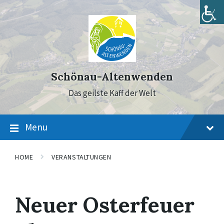
Skip
Skip
Skip
to
to
to
content
main
footer
navigation
Schönau-Altenwenden
Das geilste Kaff der Welt
Menu
HOME
VERANSTALTUNGEN
Neuer Osterfeuer