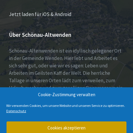
Jetzt laden für iOS & Android
Über Schönau-Altwenden
Schönau-Altenwenden ist ein idyllisch gelegener Ort
in der Gemeinde Wenden. Hier lebt und Arbeitet es
sich sehr gut, oder wie wir es sagen: Leben und
Arbeiten im Geilsten Kaff der Welt. Die herrliche
Tallage in unseren Orten lädt zum verweilen, zum
Urlaub machen und zum geselligen Beisamensein ein.
Cookie-Zustimmung verwalten
Dies wird auch durch unser aktives Vereinsleben
unter Beweis gestellt.
Wir verwenden Cookies, um unsere Website und unseren Service zu optimieren.
Datenschutz
E-
Instagram
Cookies akzeptieren