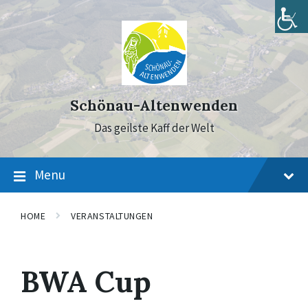
Skip
Skip
Skip
to
to
to
content
main
footer
navigation
Schönau-Altenwenden
Das geilste Kaff der Welt
Menu
HOME
VERANSTALTUNGEN
BWA Cup